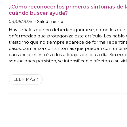
¿Cómo reconocer los primeros síntomas de l
cuándo buscar ayuda?
04/08/2025
Salud mental
Hay señales que no deberían ignorarse, como los que 
enfermedad que protagoniza este artículo. Les hablo 
trastorno que no siempre aparece de forma repentin
casos, comienza con síntomas que pueden confundirs
cansancio, el estrés o los altibajos del día a día. Sin emb
sensaciones persisten, se intensifican o afectan a su vi
profesional, es fundamental tomar conciencia y actuar
aprender a identificarla? Entonces...
LEER MÁS