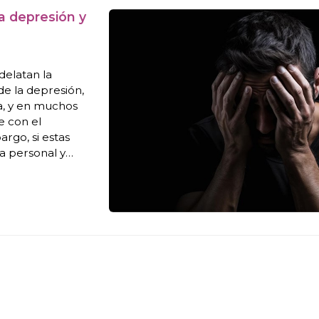
a depresión y
delatan la
de la depresión,
a, y en muchos
e con el
argo, si estas
da personal y
. ¿Necesita