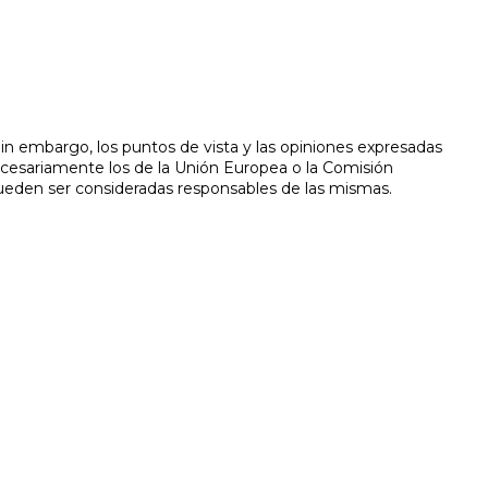
in embargo, los puntos de vista y las opiniones expresadas
ecesariamente los de la Unión Europea o la Comisión
ueden ser consideradas responsables de las mismas.
z
ón de informes periciales para diversos casos.
© PÁXINAS GALEGAS