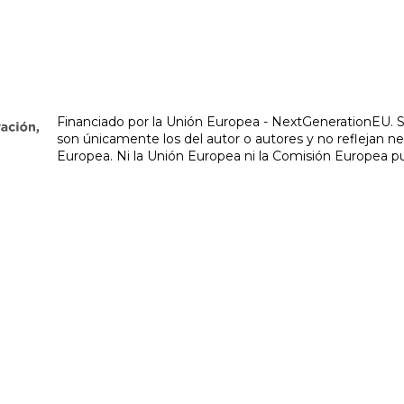
Financiado por la Unión Europea - NextGenerationEU. S
son únicamente los del autor o autores y no reflejan n
Europea. Ni la Unión Europea ni la Comisión Europea p
Psiquiatra en Vigo | Teresa Lorenzo Góme
ría infantojuvenil, psiquiatría geriátrica y en la realizaci
-
Área Interna