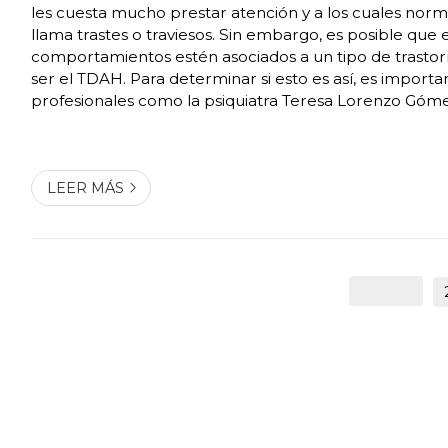
les cuesta mucho prestar atención y a los cuales norm
llama trastes o traviesos. Sin embargo, es posible que 
comportamientos estén asociados a un tipo de trast
ser el TDAH. Para determinar si esto es así, es importa
profesionales como la psiquiatra Teresa Lorenzo Gómez
años de experiencia y al trato con gran cantidad de pac
doctora podrá determina...
LEER MÁS