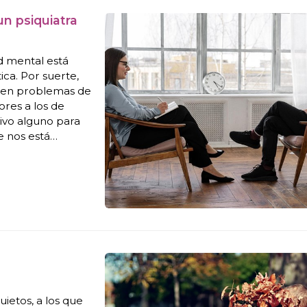
n psiquiatra
d mental está
ica. Por suerte,
ecen problemas de
ores a los de
tivo alguno para
e nos está
vid-19 y sus
ietos, a los que