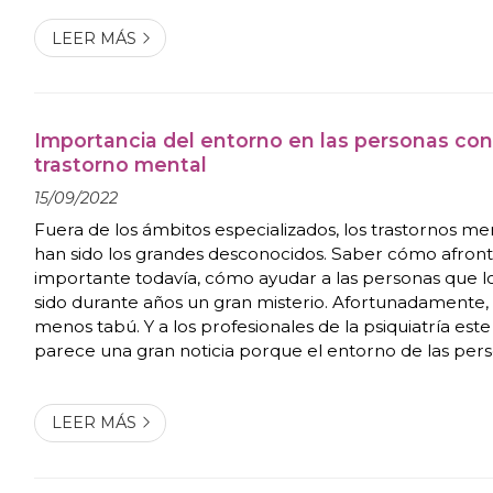
LEER MÁS
Importancia del entorno en las personas con
trastorno mental
15/09/2022
Fuera de los ámbitos especializados, los trastornos m
han sido los grandes desconocidos. Saber cómo afront
importante todavía, cómo ayudar a las personas que 
sido durante años un gran misterio. Afortunadamente, 
menos tabú. Y a los profesionales de la psiquiatría est
parece una gran noticia porque el entorno de las per
trastornos mentales siempre ha tenido una importanci
Teresa Lorenzo Gómez, clínica de p...
LEER MÁS