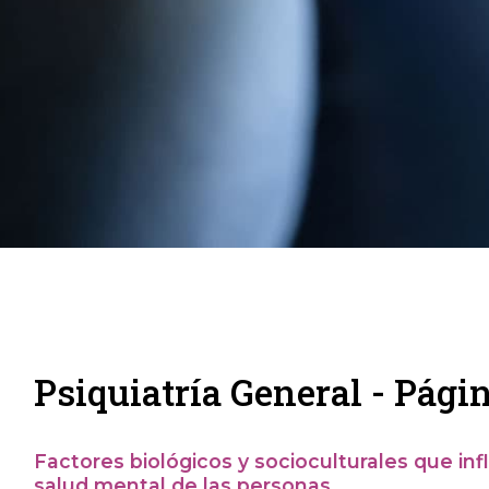
Psiquiatría General - Pági
Factores biológicos y socioculturales que inf
salud mental de las personas