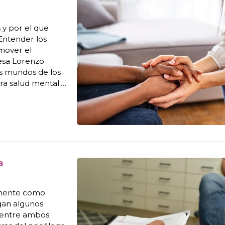
 y por el que
Entender los
omover el
resa Lorenzo
os mundos de los
tra salud mental.
de nuestras
a
tamente como
gan algunos
 entre ambos.