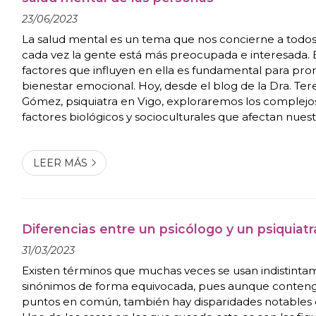
23/06/2023
La salud mental es un tema que nos concierne a todos
cada vez la gente está más preocupada e interesada. 
factores que influyen en ella es fundamental para pr
bienestar emocional. Hoy, desde el blog de la Dra. Te
Gómez, psiquiatra en Vigo, exploraremos los complej
factores biológicos y socioculturales que afectan nues
Factores Biológicos Nuestro cerebro es el epicentro 
emociones y pensamientos, y su func...
LEER MÁS
Diferencias entre un psicólogo y un psiquiatr
31/03/2023
Existen términos que muchas veces se usan indistin
sinónimos de forma equivocada, pues aunque conten
puntos en común, también hay disparidades notables