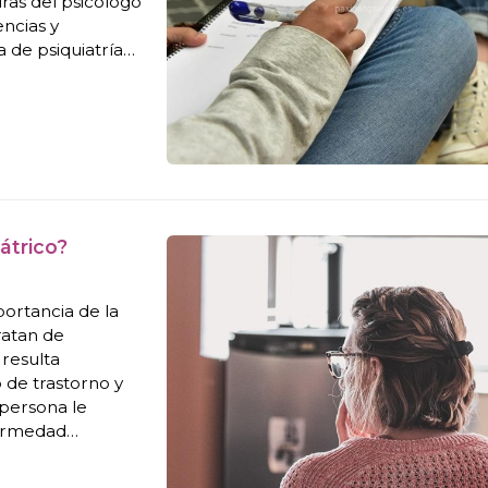
uras del psicólogo
encias y
 de psiquiatría
st. Siga leyendo
átrico?
ortancia de la
ratan de
 resulta
 de trastorno y
 persona le
fermedad
 tanto al