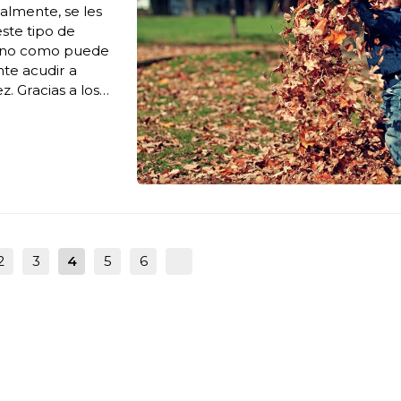
almente, se les
este tipo de
orno como puede
nte acudir a
. Gracias a los
ientes, la
2
3
4
5
6