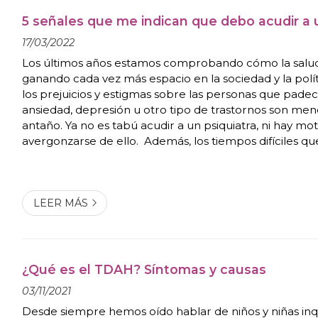
5 señales que me indican que debo acudir a u
17/03/2022
Los últimos años estamos comprobando cómo la salu
ganando cada vez más espacio en la sociedad y la polít
los prejuicios y estigmas sobre las personas que pad
ansiedad, depresión u otro tipo de trastornos son men
antaño. Ya no es tabú acudir a un psiquiatra, ni hay mo
avergonzarse de ello. Además, los tiempos difíciles qu
tocando vivir desde la irrupción de la pandemia por Co
nefastas consecuencias ...
LEER MÁS
¿Qué es el TDAH? Síntomas y causas
03/11/2021
Desde siempre hemos oído hablar de niños y niñas inqu