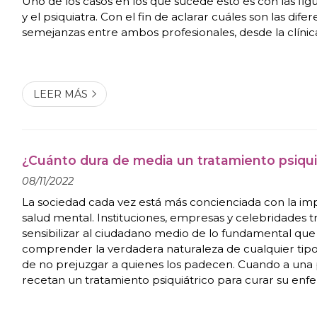
Uno de los casos en los que sucede esto es con las fig
y el psiquiatra. Con el fin de aclarar cuáles son las difer
semejanzas entre ambos profesionales, desde la clínica
de Teresa Lorenzo Gómez hemos escrito este nuevo po
y descúbralas. ¿Qué distincione...
LEER MÁS
¿Cuánto dura de media un tratamiento psiqui
08/11/2022
La sociedad cada vez está más concienciada con la imp
salud mental. Instituciones, empresas y celebridades t
sensibilizar al ciudadano medio de lo fundamental que
comprender la verdadera naturaleza de cualquier tipo
de no prejuzgar a quienes los padecen. Cuando a una
recetan un tratamiento psiquiátrico para curar su en
(temporal o crónica), son muchas las dudas que asaltan
afectado o afectada como a su propio entorno. Por ...