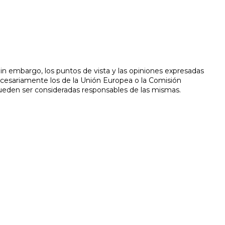
in embargo, los puntos de vista y las opiniones expresadas
ecesariamente los de la Unión Europea o la Comisión
ueden ser consideradas responsables de las mismas.
z
ón de informes periciales para diversos casos.
© PÁXINAS GALEGAS