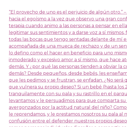
“El
provecho de uno es el perjuicio de algún otro.” 
hacia el egoísmo a la vez que observo una gran confu
terapia cuando animo a las personas a pensar en ella
legitimar sus sentimientos y a darse voz a sí mismos,
todas las bocas que tengo sentadas delante de mí 
acompañada de una mueca de rechazo y de un senti
lo defino como el hacer en beneficio para uno mism
inmoderado y excesivo amor a sí mismo, que hace at
demás. Y ¿por qué las personas tienden a obviar la co
demás? Desde pequeños, desde bebés, les enseñamos
que les pedimos y se frustran, se enfadan. ¿No ser
que vulnera su propio deseo? Si un bebé (hasta los
tranquilamente con su pala y su rastrillo en el par
levantamos y le persuadimos para que comparta su p
avergonzados por la actitud natural del niño? Como 
le reprendamos, y le prestamos nosotros su pala al
confusión entre el defender nuestros propios deseos