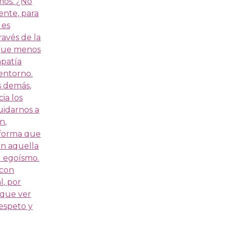
mos. ¿No
ente, para
 es
avés de la
 que menos
mpatía
 entorno.
s demás,
ia los
uidarnos a
n,
l forma que
ón aquella
l egoísmo.
 con
l, por
 que ver
respeto y