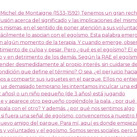
– Michel de Montaigne (1533-1592) Tenemos un gran rech
sión acerca del significado y las implicaciones del mism
s mismas, en el sentido de poner atención a sus voluntad
 fácilmente lo asocian con el egoísmo. Esta palabra emerg
en algún momento de la terapia. Y cuando emerge, obse
miento de culpa y pesar. Pero ¿qué es el egoísmo? El 
o y en detrimento de los demás. Según la RAE el egoísm
ender desmedidamente al propio interés, sin cuidarse de
ndición que define el término? O sea, ¿el perjuicio hacia
 a compartir sus juguetes en el parque. Ellos no enti
á que demasiado temprano les intentamos inculcar una e
 2 años) o un niño pequeño (de 3 años) está jugando
que y aparece otro pequeño cogiéndole la pala, ¿por qué
ala con el otro? Y además, ¿por qué nos sentimos algo
si fuera una señal de egoísmo, convencemos a nuestro h
 nuevo amigo del parque. Para mí, aquí es donde empieza
 y voluntades y el egoísmo. Somos seres sociales, pero