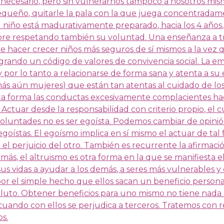
 necesario, pero sin vulnerarnos tampoco a nosotros mis
equeño, quitarle la pala con la que juega concentradam
 niño está madurativamente preparado, hacia los 4 años,
re respetando también su voluntad. Una enseñanza a tr
e hacer crecer niños más seguros de sí mismos a la vez
grando un código de valores de convivencia social. La e
y por lo tanto a relacionarse de forma sana y atenta a su
ás aún mujeres) que están tan atentas al cuidado de lo
ta forma las conductas excesivamente complacientes hac
ctuar desde la responsabilidad con criterio propio, el c
voluntades no es ser egoísta. Podemos cambiar de opinió
goístas. El egoísmo implica en sí mismo el actuar de ta
 el perjuicio del otro. También es recurrente la afirmaci
s, el altruismo es otra forma en la que se manifiesta e
us vidas a ayudar a los demás, a seres más vulnerables y
or el simple hecho que ellos sacan un beneficio persona
soluto. Obtener beneficios para uno mismo no tiene nada
 cuando con ellos se perjudica a terceros. Tratemos con 
os.