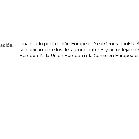
Financiado por la Unión Europea - NextGenerationEU. S
son únicamente los del autor o autores y no reflejan n
Europea. Ni la Unión Europea ni la Comisión Europea p
Psiquiatra en Vigo | Teresa Lorenzo Góme
ría infantojuvenil, psiquiatría geriátrica y en la realizaci
-
Área Interna