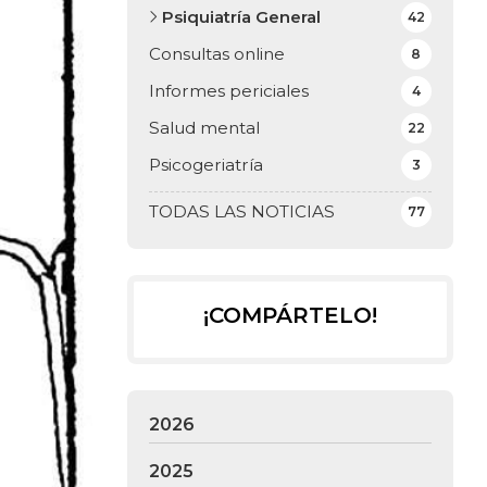
Psiquiatría General
42
Consultas online
8
Informes periciales
4
Salud mental
22
Psicogeriatría
3
TODAS LAS NOTICIAS
77
¡COMPÁRTELO!
2026
2025