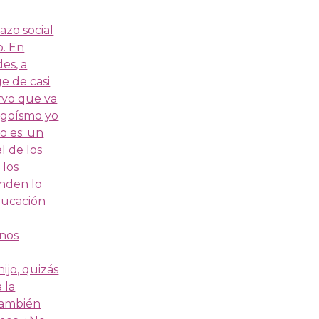
azo social
o. En
es, a
e de casi
rvo que va
egoísmo yo
o es: un
l de los
 los
enden lo
ducación
 nos
ijo, quizás
 la
 también