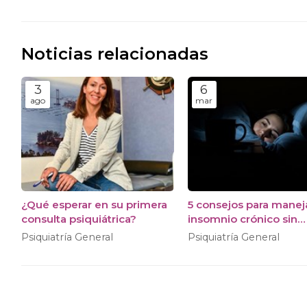
Noticias relacionadas
3
6
ago
mar
¿Qué esperar en su primera
5 consejos para maneja
consulta psiquiátrica?
insomnio crónico sin
automedicarse
Psiquiatría General
Psiquiatría General