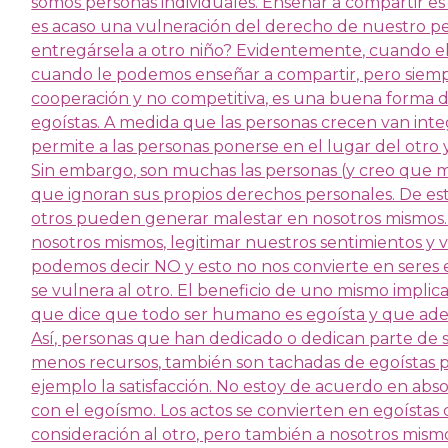
somos personas individuales. Enseñar a compartir es
es acaso una vulneración del derecho de nuestro p
entregársela a otro niño? Evidentemente, cuando el
cuando le podemos enseñar a compartir, pero siemp
cooperación y no competitiva, es una buena forma d
egoístas. A medida que las personas crecen van inte
permite a las personas ponerse en el lugar del otro 
Sin embargo, son muchas las personas (y creo que m
que ignoran sus propios derechos personales. De es
otros pueden generar malestar en nosotros mismos. A
nosotros mismos, legitimar nuestros sentimientos y 
podemos decir NO y esto no nos convierte en seres e
se vulnera al otro. El beneficio de uno mismo implica
que dice que todo ser humano es egoísta y que ademá
Así, personas que han dedicado o dedican parte de s
menos recursos, también son tachadas de egoístas p
ejemplo la satisfacción. No estoy de acuerdo en ab
con el egoísmo. Los actos se convierten en egoístas
consideración al otro, pero también a nosotros mism