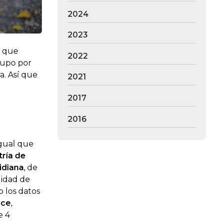
2024
2023
y que
2022
cupo por
a. Así que
2021
2017
2016
Igual que
tría de
idiana
, de
lidad de
o los datos
ece
,
e 4