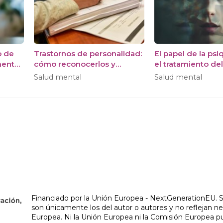
o de
Trastornos de personalidad:
El papel de la psi
mental
cómo reconocerlos y
el tratamiento del
abordarlos adecuadamente
bipolar
Salud mental
Salud mental
Financiado por la Unión Europea - NextGenerationEU. S
son únicamente los del autor o autores y no reflejan n
Europea. Ni la Unión Europea ni la Comisión Europea p