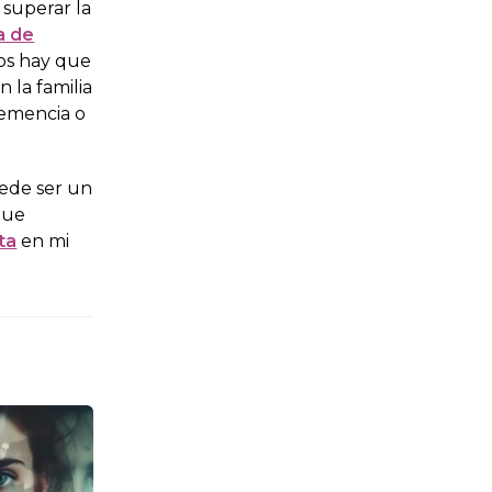
 superar la
a de
sos hay que
 la familia
demencia o
ede ser un
que
ta
en mi