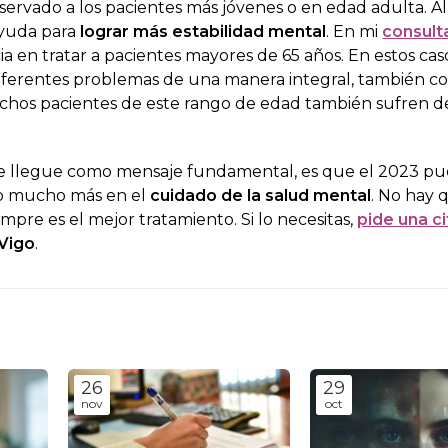
eservado a los pacientes más jóvenes o en edad adulta. Al
ayuda para
lograr más estabilidad mental
. En mi
consult
 en tratar a pacientes mayores de 65 años. En estos ca
iferentes problemas de una manera integral, también con
hos pacientes de este rango de edad también sufren 
te llegue como mensaje fundamental, es que el 2023 pu
do mucho más en el
cuidado de la salud mental
. No hay 
mpre es el mejor tratamiento. Si lo necesitas,
pide una ci
Vigo
.
26
29
nov
oct