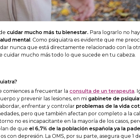
 de
cuidar mucho más tu bienestar.
Para lograrlo no ha
salud mental
. Como psiquiatra es evidente que me preo
vidar nunca que está directamente relacionado con la otr
iste cuidar mucho más todo lo que sucede en tu cabeza.
quiatra?
ue comiences a frecuentar la
consulta de un terapeuta
. 
uerpo y prevenir las lesiones, en mi
gabinete de psiquia
abordar, enfrentar y controlar
problemas de la vida cot
medades, pero que también afectan por completo a la ca
astorno no es incapacitante en la mayoría de los casos, per
blan de que
el 6,7% de la población española ya la pad
dos con depresión. La OMS, por su parte, asegura que 1 d