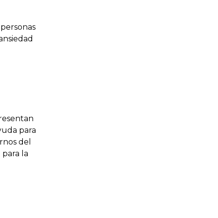
 personas
ansiedad
presentan
ayuda para
ornos del
 para la