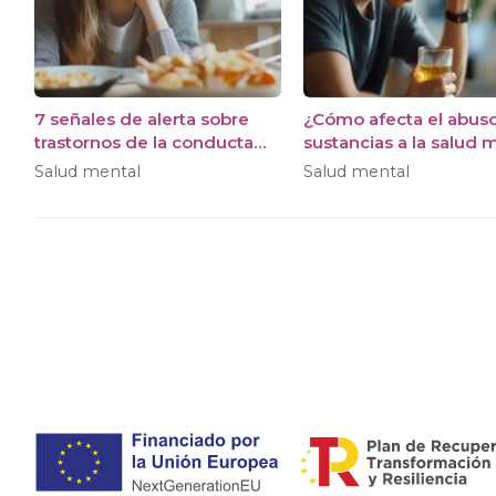
7 señales de alerta sobre
¿Cómo afecta el abus
trastornos de la conducta
sustancias a la salud 
alimentaria en adolescentes
y qué tratamiento es
Salud mental
Salud mental
necesario?